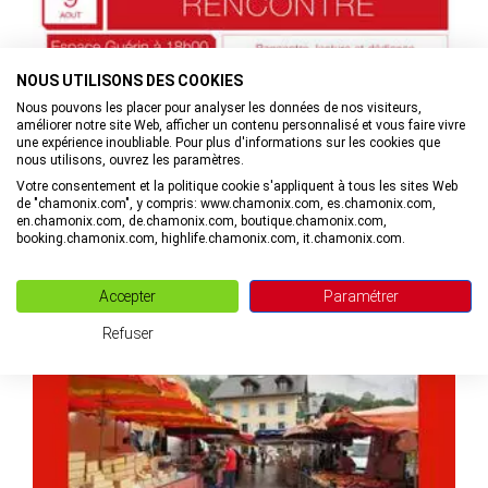
NOUS UTILISONS DES COOKIES
Nous pouvons les placer pour analyser les données de nos visiteurs,
améliorer notre site Web, afficher un contenu personnalisé et vous faire vivre
une expérience inoubliable. Pour plus d'informations sur les cookies que
nous utilisons, ouvrez les paramètres.
Rencontre avec Christian Vincent pour "SOS Glaciers"
Votre consentement et la politique cookie s'appliquent à tous les sites Web
de "chamonix.com", y compris: www.chamonix.com, es.chamonix.com,
en.chamonix.com, de.chamonix.com, boutique.chamonix.com,
à Chamonix-Mont-Blanc
booking.chamonix.com, highlife.chamonix.com, it.chamonix.com.
MAIL
+33(0)4. VOIR LE NUMÉRO
Accepter
Paramétrer
Refuser
20/07-31/08/26