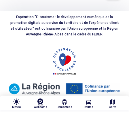
L'opération "E-tourisme : le développement numérique et la
promotion digitale au service du territoire et de l'expérience client
et utilisateur" est cofinancée par l'Union européenne et la Région
Auvergne-Rhône-Alpes dans le cadre du FEDER.
wb_sunny
tram
directions_car
map
Météo
Webcams
Remontées
Routes
Carte
TRIER & FILTRER
highlight_off