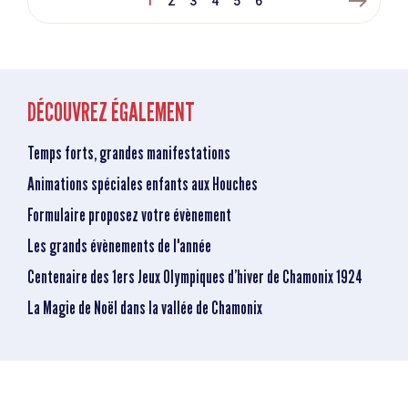
east
1
2
3
4
5
6
DÉCOUVREZ ÉGALEMENT
Temps forts, grandes manifestations
Animations spéciales enfants aux Houches
Formulaire proposez votre évènement
Les grands évènements de l'année
Centenaire des 1ers Jeux Olympiques d’hiver de Chamonix 1924
La Magie de Noël dans la vallée de Chamonix