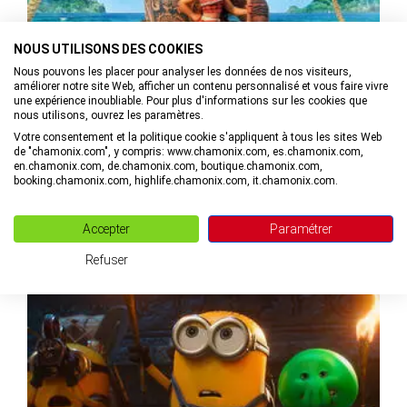
NOUS UTILISONS DES COOKIES
Nous pouvons les placer pour analyser les données de nos visiteurs,
améliorer notre site Web, afficher un contenu personnalisé et vous faire vivre
une expérience inoubliable. Pour plus d'informations sur les cookies que
nous utilisons, ouvrez les paramètres.
Cinéma enfants « Vaiana, la légende du bout du monde »
Votre consentement et la politique cookie s'appliquent à tous les sites Web
de "chamonix.com", y compris: www.chamonix.com, es.chamonix.com,
en.chamonix.com, de.chamonix.com, boutique.chamonix.com,
booking.chamonix.com, highlife.chamonix.com, it.chamonix.com.
aux Houches
MAIL
+33(0)4. VOIR LE NUMÉRO
Accepter
Paramétrer
Refuser