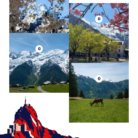
©
©
©