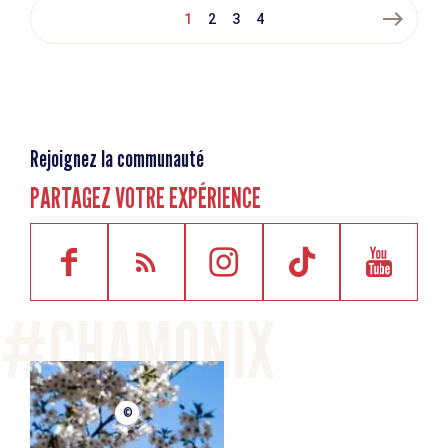
east
1
2
3
4
Rejoignez la communauté
PARTAGEZ VOTRE EXPÉRIENCE
©