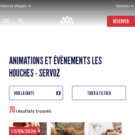
Aller
Villes et villages
Saisons
au
contenu
principal
RÉSERVER
ANIMATIONS ET ÉVÈNEMENTS LES
HOUCHES - SERVOZ
VOIR LA CARTE
TRIER & FILTRER
70
résultats trouvés
15/08/2026