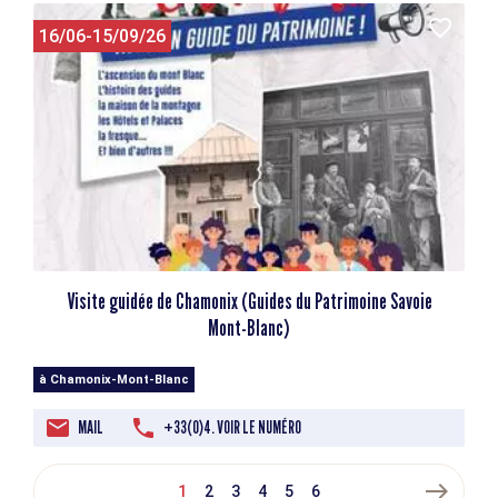
16/06-15/09/26
Visite guidée de Chamonix (Guides du Patrimoine Savoie
Mont-Blanc)
à Chamonix-Mont-Blanc
MAIL
+33(0)4. VOIR LE NUMÉRO
east
1
2
3
4
5
6