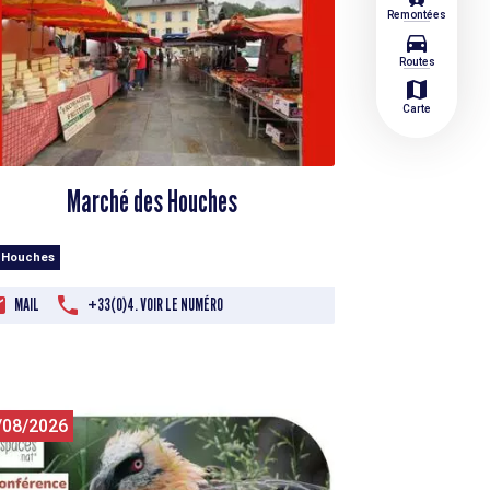
Remontées
directions_car
Routes
map
Carte
Marché des Houches
 Houches
MAIL
+33(0)4. VOIR LE NUMÉRO
/08/2026