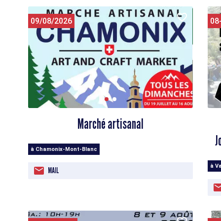
09/08/2026
08
Marché artisanal
J
à Chamonix-Mont-Blanc
à Va
MAIL