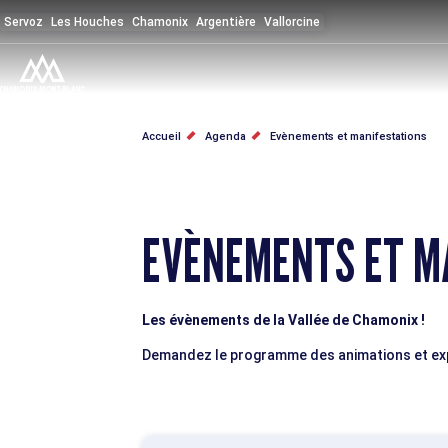
Aller
Servoz
Les Houches
Chamonix
Argentière
Vallorcine
au
contenu
principal
FIL
Accueil
Agenda
Evènements et manifestations
D'ARIANE
EVÈNEMENTS ET M
Les évènements de la Vallée de Chamonix !
Demandez le programme des animations et expo