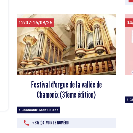
12/07-16/08/26
04
Festival d'orgue de la vallée de
Chamonix (31ème édition)
à C
à Chamonix-Mont-Blanc
+33(0)4. VOIR LE NUMÉRO