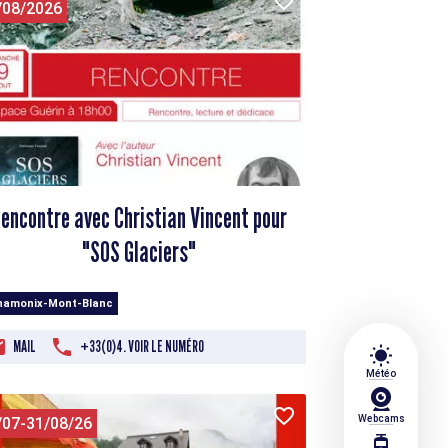
/08/2026
encontre avec Christian Vincent pour
"SOS Glaciers"
hamonix-Mont-Blanc
MAIL
+33(0)4. VOIR LE NUMÉRO
wb_sunny
Météo
Webcams
/07-31/08/26
tram