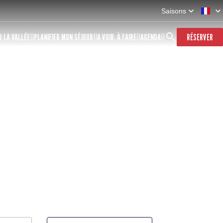
Saisons
 LA VALLÉE
PLANIFIER MON SÉJOUR
A VOIR, À FAIRE
AGENDA
RÉSERVER