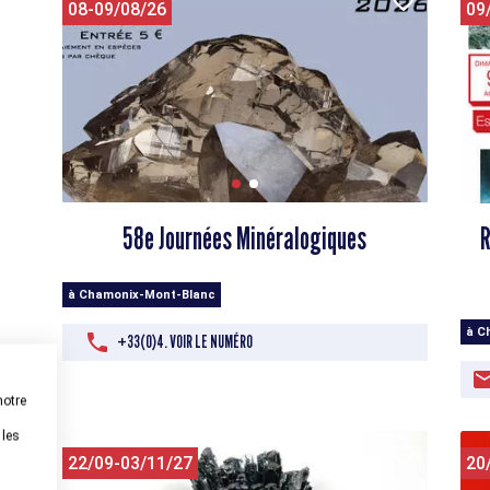
08-09/08/26
09
58e Journées Minéralogiques
R
à Chamonix-Mont-Blanc
à C
+33(0)4. VOIR LE NUMÉRO
notre
 les
22/09-03/11/27
20