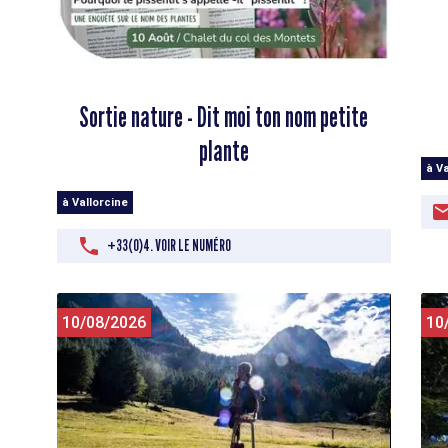
Sortie nature - Dit moi ton nom petite
plante
à Va
à Vallorcine
+33(0)4. VOIR LE NUMÉRO
10/08/2026
10